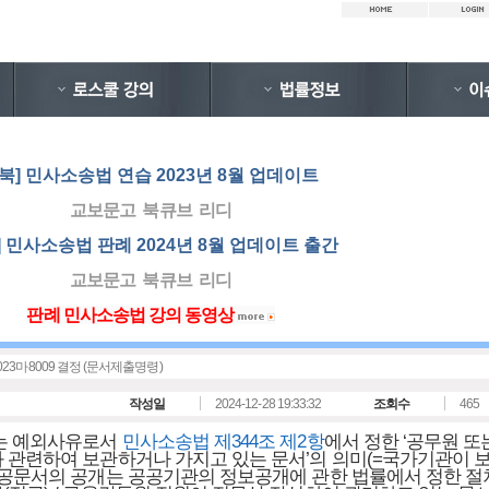
e북] 민사소송법 연습 2023년 8월 업데이트
교보문고
북큐브
리디
북] 민사소송법 판례
2024년 8월 업데이트
출간
교보문고
북큐브
리디
판례 민사소송법 강의 동영상
자 2023마8009 결정 (문서제출명령)
작성일
2024-12-28 19:33:32
조회수
465
있는 예외사유로서
민사소송법 제344조 제2항
에서 정한 ‘공무원 또
 관련하여 보관하거나 가지고 있는 문서’의 의미(=국가기관이 보
 공문서의 공개는 공공기관의 정보공개에 관한 법률에서 정한 절