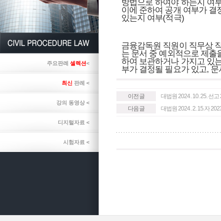
방법으로 하여야 하는지 여부
이에 준하여 공개 여부가 결
있는지 여부(적극)
금융감독원 직원이 직무상 
는 문서 중 예외적으로 제출
하여 보관하거나 가지고 있는
주요판례
셀렉션
<
부가 결정될 필요가 있고, 문
최신
판례 <
이전글
대법원 2024. 10. 25. 선
강의 동영상 <
다음글
대법원 2024. 2. 15.자 
디지털자료 <
시험자료 <