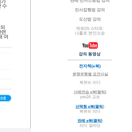
판례 민사소송법 강의
서가
 수
민사집행법 강의
도산법 강의
용되
제로(0) 스타트
관련
나홀로 본인소송
개 여
강의 동영상
전자책(e북)
분쟁유형별 요건사실
북큐브
리디
)
사례연습 e북(클릭
yes24
교보
)
선택형 e북(클릭
북큐브
리디
판례 e북(클릭
)
리디
알라딘