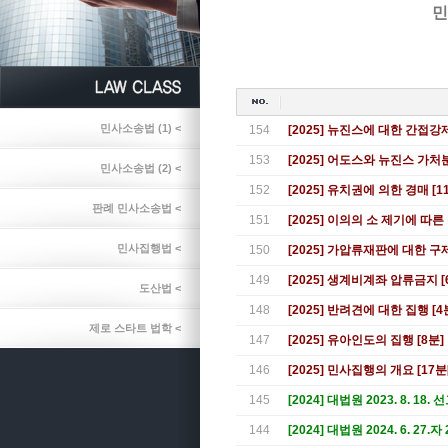
민
민사소송법 (1) <
154
[2025] 뉴진스에 대한 간접강
153
[2025] 어도스와 뉴진스 가처분
민사소송법 (2) <
152
[2025] 유치권에 의한 경매 [1
판례 민사소송법 <
151
[2025] 이의의 소 제기에 따른
민사집행법 <
150
[2025] 가압류재판에 대한 구제
149
[2025] 생계비계좌 압류금지 [
도산법 <
148
[2025] 반려견에 대한 집행 [4
제로 스타트 법학 <
147
[2025] 유아인도의 집행 [8분]
146
[2025] 민사집행의 개요 [17분
145
[2024] 대법원 2023. 8. 18.
144
[2024] 대법원 2024. 6. 27.